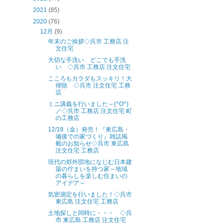
2021
(85)
2020
(76)
12月
(9)
年末のご挨拶◇呉市 工務店 注
文住宅
大切な手洗い どこでも手洗
い ◇呉市 工務店 注文住宅
こころもカラダもスッキリ！大
掃除 ◇呉市 注文住宅 工務
店
ミニ講義を行いました～(^O^)
／◇呉市 工務店 注文住宅 町
の工務店
12/18（金）発売！『東広島・
備後での家づくり』雑誌掲
載のお知らせ◇呉市 東広島
注文住宅 工務店
現代の郊外団地になじむ日本建
築の佇まいを持つ家～地域
の暮らしを楽しむ住まいの
アイデア～
気密測定を行いました！◇呉市
東広島 注文住宅 工務店
土地探しと同時に・・・ ◇呉
市 東広島 工務店 注文住宅