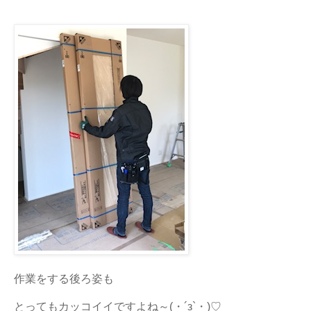
作業をする後ろ姿も
とってもカッコイイですよね～(・´з`・)♡