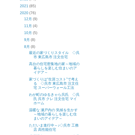
2021
(85)
2020
(76)
12月
(9)
11月
(4)
10月
(5)
9月
(8)
8月
(8)
最近の家づくりスタイル ◇呉
市 東広島市 注文住宅
高台の住宅密集地の家～地域の
暮らしを楽しむ住まいのア
イデア～
家づくりは“生涯コスト”で考え
る ◇呉市 東広島市 注文住
宅 スーパーウォール工法
わが町のゆるきゃら呉氏 ◇呉
氏 呉市 クレ 注文住宅 マイ
ホーム
温暖な 瀬戸内の 気候を生かす
～地域の暮らしを楽しむ住
まいのアイデア～
ただいま進行中～♪◇呉市 工務
店 高性能住宅