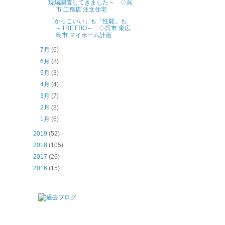
現場調査してきました～ ◇呉
市 工務店 注文住宅
「かっこいい」も「性能」も
～TRETTIO～ ◇呉市 東広
島市 マイホーム計画
7月
(6)
6月
(8)
5月
(3)
4月
(4)
3月
(7)
2月
(8)
1月
(6)
2019
(52)
2018
(105)
2017
(26)
2016
(15)