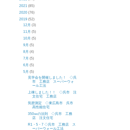
2021
(85)
2020
(76)
2019
(52)
12月
(3)
11月
(5)
10月
(5)
9月
(5)
8月
(4)
7月
(5)
6月
(5)
5月
(5)
見学会を開催しました！ ◇呉
市 工務店 スーパーウォ
ール工法
上棟しました！！ ◇呉市 注
文住宅 工務店
気密測定 ◇東広島市 呉市
高性能住宅
350㎜の法則 ◇呉市 工務
店 注文住宅
R1・5・7 ◇呉市 工務店 ス
ーパーウォール工法