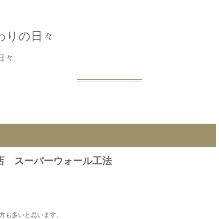
わりの日々
日々
務店 スーパーウォール工法
の方も多いと思います。