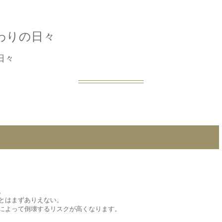
わりの日々
日々
。
とはまずありえない。
によって倒壊するリスクが高くなります。