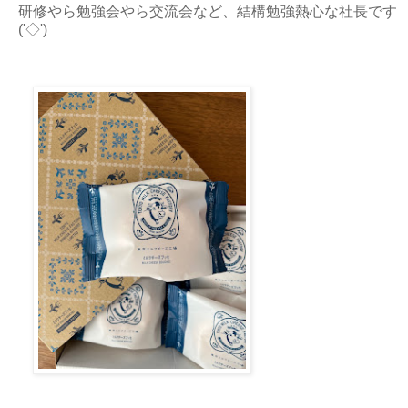
研修やら勉強会やら交流会など、結構勉強熱心な社長です
('◇')ゞ