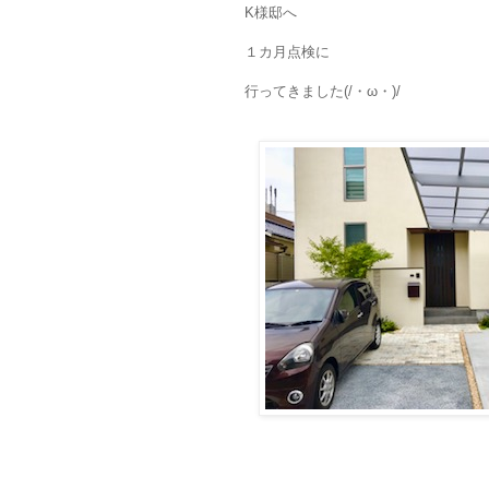
K様邸へ
１カ月点検に
行ってきました(/・ω・)/