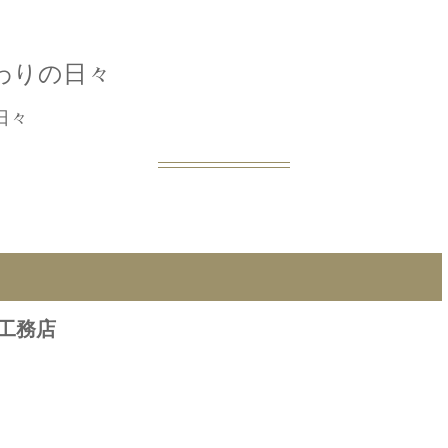
わりの日々
日々
工務店